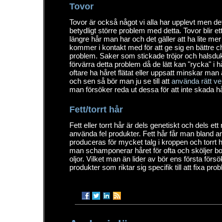
Tovor
Tovor är också något vi alla har upplevt men de
betydligt större problem med detta. Tovor blir et
längre hår man har och det gäller att ha lite mer
kommer i kontakt med för att ge sig en bättre ch
problem. Saker som stickade tröjor och halsduk
förvärra detta problem då de lätt kan "rycka" i 
oftare ha håret flätat eller uppsatt minskar man 
och sen så bör man ju se till att
använda rätt ve
man försöker reda ut dessa för att inte skada h
Fett/torrt hår
Fett eller torrt hår är dels genetiskt och dels ett 
använda fel produkter. Fett hår får man bland a
produceras för mycket talg i kroppen och torrt h
man schamponerar håret för ofta och sköljer bor
oljor. Vilket man än lider av bör ens första förs
produkter som riktar sig specifik till att fixa pr