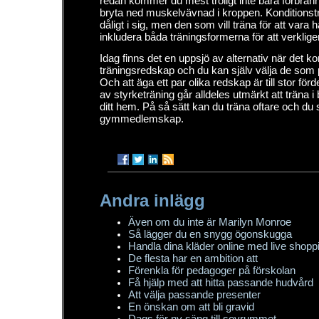
redan kommer du mest troligt inte bara förbränn
bryta ned muskelvävnad i kroppen. Konditionsträ
dåligt i sig, men den som vill träna för att vara 
inkludera båda träningsformerna för att verklige
Idag finns det en uppsjö av alternativ när det ko
träningsredskap och du kan själv välja de som p
Och att äga ett par olika redskap är till stor fö
av styrketräning går alldeles utmärkt att träna 
ditt hem. På så sätt kan du träna oftare och d
gymmedlemskap.
Andra inlägg
Även om du inte är Marilyn Monroe
Så lägger du en snygg ögonskugga
Handla dina kläder online med live shopp
De flesta har en ambition att
Förenkla för pedagoger på förskolan
Få hjälp med att hitta passande hudvård
Att välja passande presenter
En önskan om att bli gravid
Dags för ny säng till sovrummet